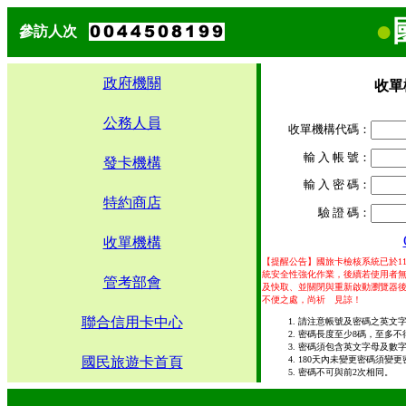
●
參訪人次
政府機關
收單
公務人員
收單機構代碼：
輸 入 帳 號：
發卡機構
輸 入 密 碼：
特約商店
驗 證 碼：
收單機構
【提醒公告】國旅卡檢核系統已於114年1
統安全性強化作業，後續若使用者無法
管考部會
及快取、並關閉與重新啟動瀏覽器
不便之處，尚祈 見諒！
聯合信用卡中心
請注意帳號及密碼之英文
密碼長度至少8碼，至多不
密碼須包含英文字母及數字
國民旅遊卡首頁
180天內未變更密碼須變更
密碼不可與前2次相同。